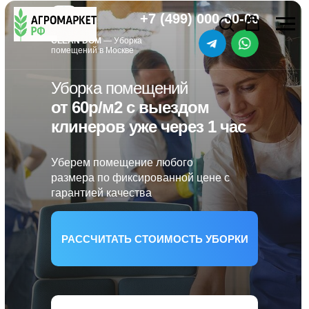
+7 (499) 000-00-00
CLEAN DOM
— Уборка
помещений в Москве
Уборка помещений
от 60р/м2 с выездом
клинеров уже через 1 час
Уберем помещение любого
размера по фиксированной цене с
гарантией качества
РАССЧИТАТЬ СТОИМОСТЬ УБОРКИ