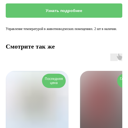
Узнать подробнее
Управление температурой в животноводческих помещениях. 2 шт в наличии.
Смотрите так же
Последняя
ГАР
цена
24